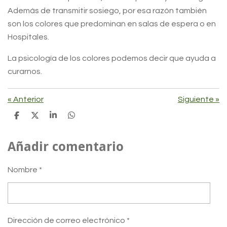
Además de transmitir sosiego, por esa razón también
son los colores que predominan en salas de espera o en
Hospitales.
La psicología de los colores podemos decir que ayuda a
curarnos.
«
Anterior
Siguiente
»
C
C
C
C
o
o
o
o
m
m
m
m
p
p
p
p
Añadir comentario
a
a
a
a
r
r
r
r
t
t
t
t
Nombre *
i
i
i
i
r
r
r
r
Dirección de correo electrónico *