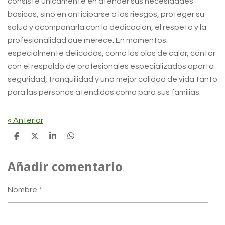
consiste únicamente en atender sus necesidades
básicas, sino en anticiparse a los riesgos, proteger su
salud y acompañarla con la dedicación, el respeto y la
profesionalidad que merece. En momentos
especialmente delicados, como las olas de calor, contar
con el respaldo de profesionales especializados aporta
seguridad, tranquilidad y una mejor calidad de vida tanto
para las personas atendidas como para sus familias.
«
Anterior
C
C
C
C
o
o
o
o
m
m
m
m
p
p
p
p
Añadir comentario
a
a
a
a
r
r
r
r
t
t
t
t
Nombre *
i
i
i
i
r
r
r
r